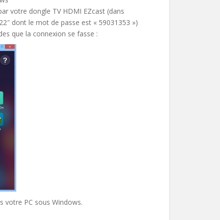
 par votre dongle TV HDMI EZcast (dans
122″ dont le mot de passe est « 59031353 »)
des que la connexion se fasse :
is votre PC sous Windows.