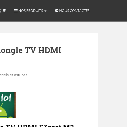
QUE
NOS PRODUITS
NOUS CONTACTER
dongle TV HDMI
oriels et astuces