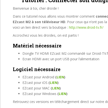
Tutoriel : Connecter son don
Bienvenue à toi, cher droïde !
Dans ce tutoriel nous allons vous montrer comment
connec
EZcast M2 à son téléviseur HD
. Pour ceux qui n’ont pas la 
voici un lien direct vers la boutique :
http://www.droid-tv.fr/
Accrochez vous les droïdes, on est partis !
Matériel nécessaire
Dongle TV HDMI EZcast M2 commandé sur Droid-TV.
Ecran HDMI avec un port USB pour l’alimentation
Logiciel nécessaire
EZcast pour Android
(
LIEN
)
EZcast pour iOS
(
LIEN
)
EZcast pour MAC
(
LIEN
)
EZcast pour Windows
(
LIEN
)
Retrouvez ces versions en téléchargement direct sur notre do