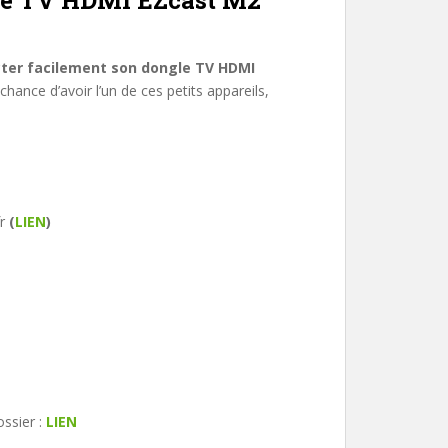
gle TV HDMI EZcast M2
ter facilement son dongle TV HDMI
chance d’avoir l’un de ces petits appareils,
fr
(
LIEN
)
ssier :
LIEN