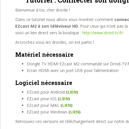
Tutoriel : Connecter son don
Bienvenue à toi, cher droïde !
Dans ce tutoriel nous allons vous montrer comment
connec
EZcast M2 à son téléviseur HD
. Pour ceux qui n’ont pas la 
voici un lien direct vers la boutique :
http://www.droid-tv.fr/
Accrochez vous les droïdes, on est partis !
Matériel nécessaire
Dongle TV HDMI EZcast M2 commandé sur Droid-TV.
Ecran HDMI avec un port USB pour l’alimentation
Logiciel nécessaire
EZcast pour Android
(
LIEN
)
EZcast pour iOS
(
LIEN
)
EZcast pour MAC
(
LIEN
)
EZcast pour Windows
(
LIEN
)
Retrouvez ces versions en téléchargement direct sur notre do