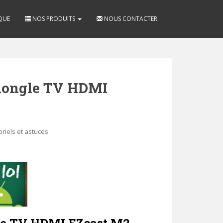
QUE
NOS PRODUITS
NOUS CONTACTER
dongle TV HDMI
oriels et astuces