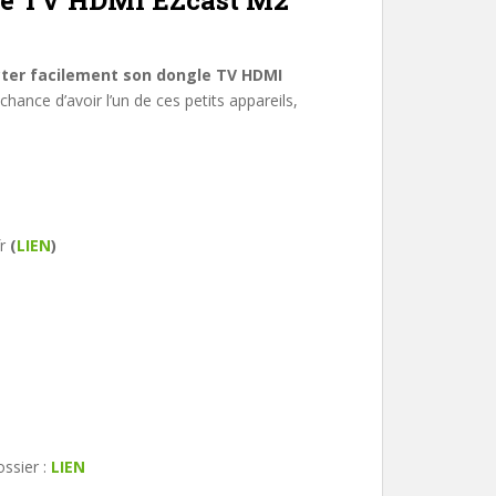
gle TV HDMI EZcast M2
ter facilement son dongle TV HDMI
chance d’avoir l’un de ces petits appareils,
fr
(
LIEN
)
ssier :
LIEN