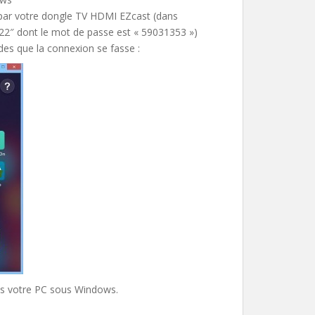
 par votre dongle TV HDMI EZcast (dans
122″ dont le mot de passe est « 59031353 »)
des que la connexion se fasse :
is votre PC sous Windows.