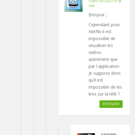
3 avril 2015 à 21 h 54
min
Bonjour ,
Cependant pour
Netflix il est
impossible de
visualiser les
vidéos
autrement que
par l application
Je suppose donc
qu’il est
impossible de les
lires sur la télé ?
RÉPONDRE
YASSINE