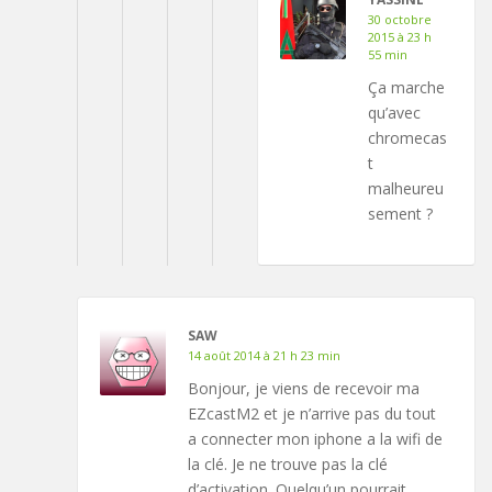
30 octobre
2015 à 23 h
55 min
Ça marche
qu’avec
chromecas
t
malheureu
sement ?
SAW
14 août 2014 à 21 h 23 min
Bonjour, je viens de recevoir ma
EZcastM2 et je n’arrive pas du tout
a connecter mon iphone a la wifi de
la clé. Je ne trouve pas la clé
d’activation. Quelqu’un pourrait