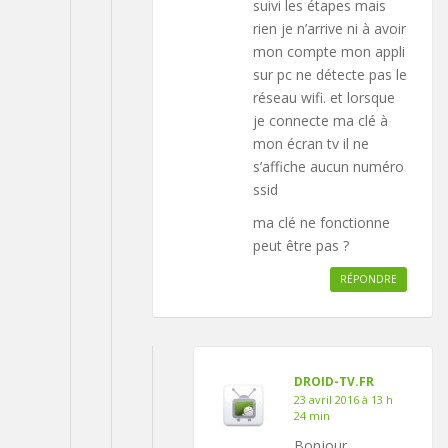
suivi les étapes mais
rien je n’arrive ni à avoir
mon compte mon appli
sur pc ne détecte pas le
réseau wifi. et lorsque
je connecte ma clé à
mon écran tv il ne
s’affiche aucun numéro
ssid
ma clé ne fonctionne
peut être pas ?
RÉPONDRE
DROID-TV.FR
23 avril 2016 à 13 h
24 min
Bonjour,