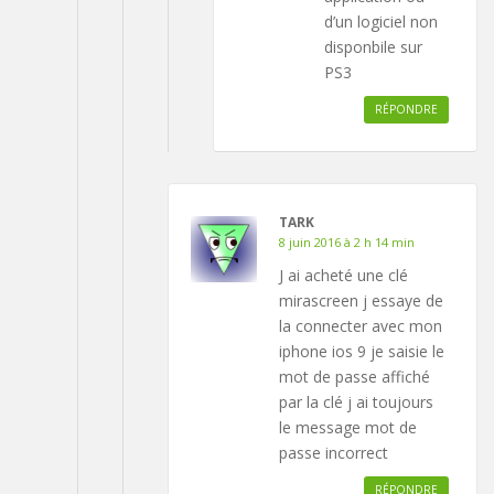
d’un logiciel non
disponbile sur
PS3
RÉPONDRE
TARK
8 juin 2016 à 2 h 14 min
J ai acheté une clé
mirascreen j essaye de
la connecter avec mon
iphone ios 9 je saisie le
mot de passe affiché
par la clé j ai toujours
le message mot de
passe incorrect
RÉPONDRE