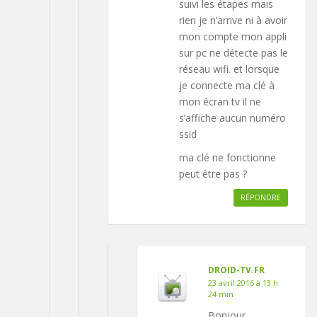
suivi les étapes mais
rien je n’arrive ni à avoir
mon compte mon appli
sur pc ne détecte pas le
réseau wifi. et lorsque
je connecte ma clé à
mon écran tv il ne
s’affiche aucun numéro
ssid
ma clé ne fonctionne
peut être pas ?
RÉPONDRE
DROID-TV.FR
23 avril 2016 à 13 h
24 min
Bonjour,