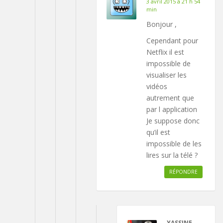
3 avril 2015 à 21 h 54
min
Bonjour ,
Cependant pour
Netflix il est
impossible de
visualiser les
vidéos
autrement que
par l application
Je suppose donc
qu’il est
impossible de les
lires sur la télé ?
RÉPONDRE
YASSINE