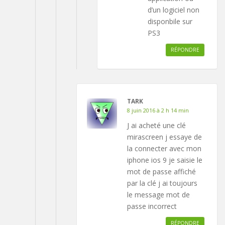
d’un logiciel non
disponbile sur
PS3
RÉPONDRE
TARK
8 juin 2016 à 2 h 14 min
J ai acheté une clé
mirascreen j essaye de
la connecter avec mon
iphone ios 9 je saisie le
mot de passe affiché
par la clé j ai toujours
le message mot de
passe incorrect
RÉPONDRE