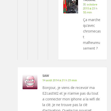
30 octobre
2015 à 23 h
55 min
Ça marche
qu’avec
chromecas
t
malheureu
sement ?
SAW
14 août 2014 à 21 h 23 min
Bonjour, je viens de recevoir ma
EZcastM2 et je n’arrive pas du tout
a connecter mon iphone a la wifi de
la clé. Je ne trouve pas la clé
d’activation. Quelqu’un pourrait