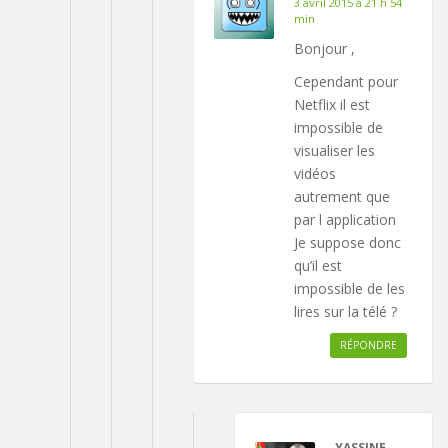
3 avril 2015 à 21 h 54
min
Bonjour ,
Cependant pour
Netflix il est
impossible de
visualiser les
vidéos
autrement que
par l application
Je suppose donc
qu’il est
impossible de les
lires sur la télé ?
RÉPONDRE
YASSINE