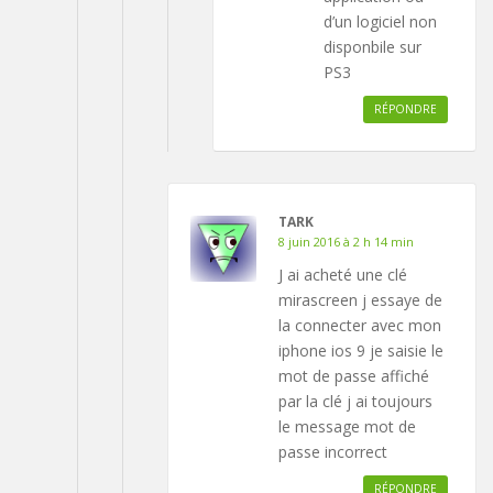
d’un logiciel non
disponbile sur
PS3
RÉPONDRE
TARK
8 juin 2016 à 2 h 14 min
J ai acheté une clé
mirascreen j essaye de
la connecter avec mon
iphone ios 9 je saisie le
mot de passe affiché
par la clé j ai toujours
le message mot de
passe incorrect
RÉPONDRE