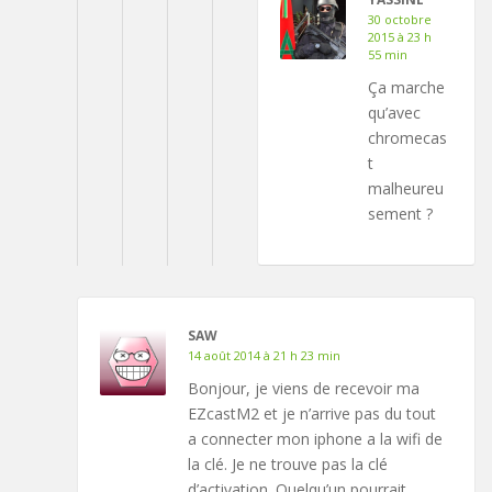
30 octobre
2015 à 23 h
55 min
Ça marche
qu’avec
chromecas
t
malheureu
sement ?
SAW
14 août 2014 à 21 h 23 min
Bonjour, je viens de recevoir ma
EZcastM2 et je n’arrive pas du tout
a connecter mon iphone a la wifi de
la clé. Je ne trouve pas la clé
d’activation. Quelqu’un pourrait