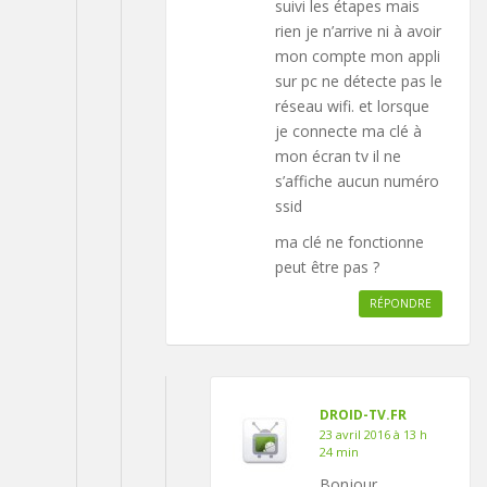
suivi les étapes mais
rien je n’arrive ni à avoir
mon compte mon appli
sur pc ne détecte pas le
réseau wifi. et lorsque
je connecte ma clé à
mon écran tv il ne
s’affiche aucun numéro
ssid
ma clé ne fonctionne
peut être pas ?
RÉPONDRE
DROID-TV.FR
23 avril 2016 à 13 h
24 min
Bonjour,