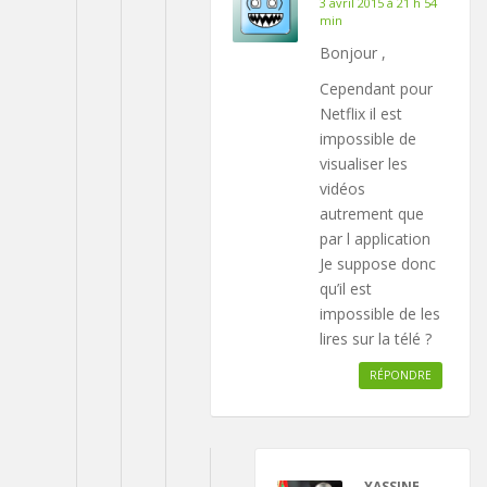
3 avril 2015 à 21 h 54
min
Bonjour ,
Cependant pour
Netflix il est
impossible de
visualiser les
vidéos
autrement que
par l application
Je suppose donc
qu’il est
impossible de les
lires sur la télé ?
RÉPONDRE
YASSINE