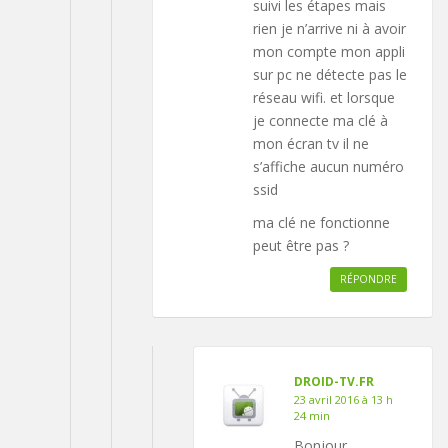
suivi les étapes mais
rien je n’arrive ni à avoir
mon compte mon appli
sur pc ne détecte pas le
réseau wifi. et lorsque
je connecte ma clé à
mon écran tv il ne
s’affiche aucun numéro
ssid
ma clé ne fonctionne
peut être pas ?
RÉPONDRE
DROID-TV.FR
23 avril 2016 à 13 h
24 min
Bonjour,