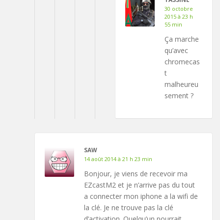
30 octobre
2015 à 23 h
55 min
Ça marche
qu’avec
chromecas
t
malheureu
sement ?
SAW
14 août 2014 à 21 h 23 min
Bonjour, je viens de recevoir ma
EZcastM2 et je n’arrive pas du tout
a connecter mon iphone a la wifi de
la clé. Je ne trouve pas la clé
d’activation. Quelqu’un pourrait