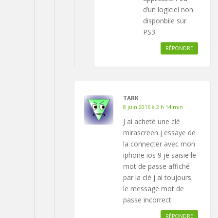
d’un logiciel non
disponbile sur
PS3
RÉPONDRE
TARK
8 juin 2016 à 2 h 14 min
J ai acheté une clé
mirascreen j essaye de
la connecter avec mon
iphone ios 9 je saisie le
mot de passe affiché
par la clé j ai toujours
le message mot de
passe incorrect
RÉPONDRE