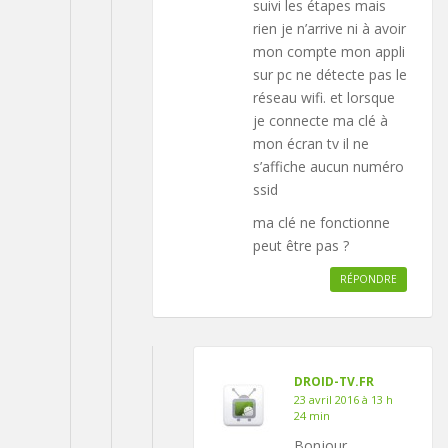
suivi les étapes mais
rien je n’arrive ni à avoir
mon compte mon appli
sur pc ne détecte pas le
réseau wifi. et lorsque
je connecte ma clé à
mon écran tv il ne
s’affiche aucun numéro
ssid
ma clé ne fonctionne
peut être pas ?
RÉPONDRE
DROID-TV.FR
23 avril 2016 à 13 h
24 min
Bonjour,