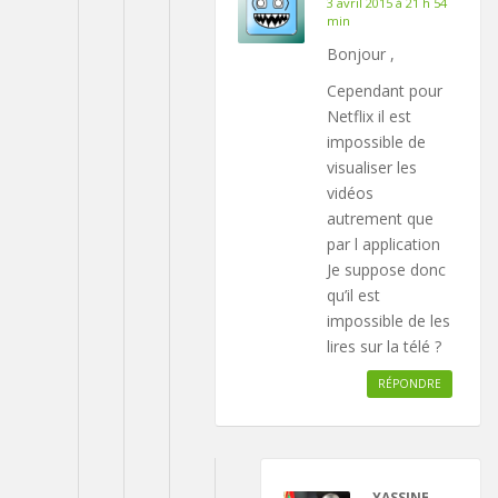
3 avril 2015 à 21 h 54
min
Bonjour ,
Cependant pour
Netflix il est
impossible de
visualiser les
vidéos
autrement que
par l application
Je suppose donc
qu’il est
impossible de les
lires sur la télé ?
RÉPONDRE
YASSINE