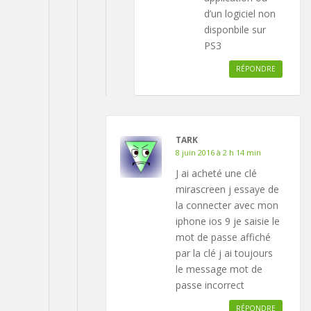
d’un logiciel non
disponbile sur
PS3
RÉPONDRE
TARK
8 juin 2016 à 2 h 14 min
J ai acheté une clé
mirascreen j essaye de
la connecter avec mon
iphone ios 9 je saisie le
mot de passe affiché
par la clé j ai toujours
le message mot de
passe incorrect
RÉPONDRE