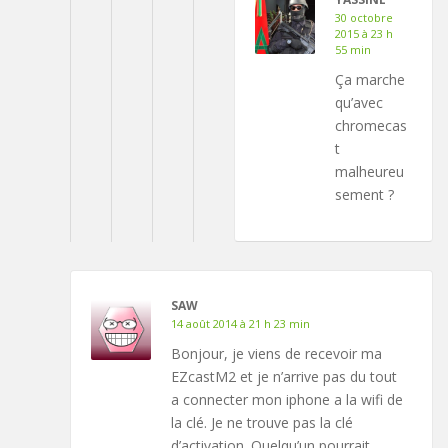
30 octobre
2015 à 23 h
55 min
Ça marche
qu’avec
chromecas
t
malheureu
sement ?
SAW
14 août 2014 à 21 h 23 min
Bonjour, je viens de recevoir ma
EZcastM2 et je n’arrive pas du tout
a connecter mon iphone a la wifi de
la clé. Je ne trouve pas la clé
d’activation. Quelqu’un pourrait