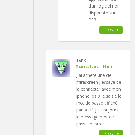
d’un logiciel non
disponbile sur
PS3
RÉPONDRE
TARK
8 juin 2016 à 2 h 14 min
J ai acheté une clé
mirascreen j essaye de
la connecter avec mon
iphone ios 9 je saisie le
mot de passe affiché
par la clé j ai toujours
le message mot de
passe incorrect
RÉPONDRE