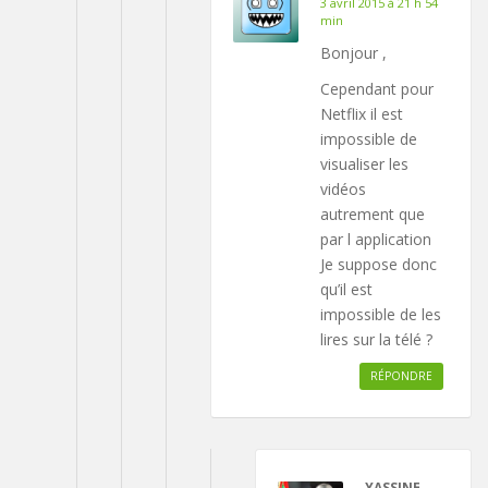
3 avril 2015 à 21 h 54
min
Bonjour ,
Cependant pour
Netflix il est
impossible de
visualiser les
vidéos
autrement que
par l application
Je suppose donc
qu’il est
impossible de les
lires sur la télé ?
RÉPONDRE
YASSINE