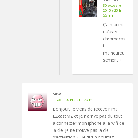
30 octobre
2015 à 23 h
55 min
Ça marche
qu’avec
chromecas
t
malheureu
sement ?
SAW
14 août 2014 à 21 h 23 min
Bonjour, je viens de recevoir ma
EZcastM2 et je n’arrive pas du tout
a connecter mon iphone a la wifi de
la clé. Je ne trouve pas la clé
d’activation. Quelqu’un pourrait