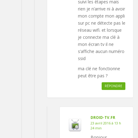
suivi les étapes mais
rien je n’arrive ni à avoir
mon compte mon appli
sur pc ne détecte pas le
réseau wifi. et lorsque
je connecte ma clé à
mon écran tv il ne
s’affiche aucun numéro
ssid
ma clé ne fonctionne
peut être pas ?
RÉPONDRE
DROID-TV.FR
23 avril 2016 à 13 h
24 min
Bonjour,