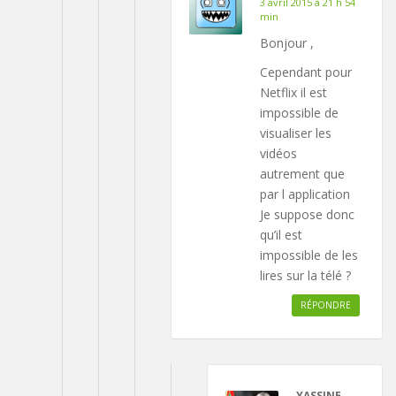
3 avril 2015 à 21 h 54
min
Bonjour ,
Cependant pour
Netflix il est
impossible de
visualiser les
vidéos
autrement que
par l application
Je suppose donc
qu’il est
impossible de les
lires sur la télé ?
RÉPONDRE
YASSINE