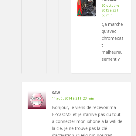
30 octobre
2015 à 23 h
55 min
Ça marche
qu’avec
chromecas
t
malheureu
sement ?
SAW
14 août 2014 à 21 h 23 min
Bonjour, je viens de recevoir ma
EZcastM2 et je n’arrive pas du tout
a connecter mon iphone a la wifi de
la clé. Je ne trouve pas la clé
d’activation. Quelqu’un pourrait