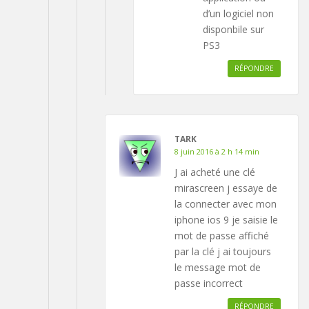
d’un logiciel non
disponbile sur
PS3
RÉPONDRE
TARK
8 juin 2016 à 2 h 14 min
J ai acheté une clé
mirascreen j essaye de
la connecter avec mon
iphone ios 9 je saisie le
mot de passe affiché
par la clé j ai toujours
le message mot de
passe incorrect
RÉPONDRE