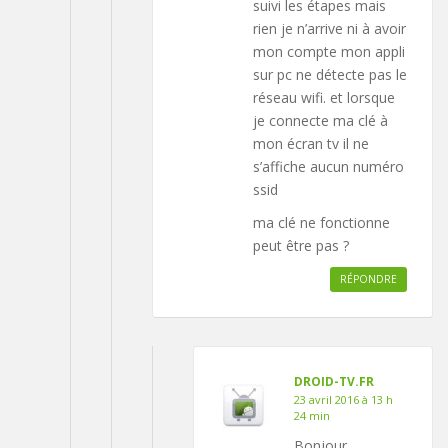
suivi les étapes mais
rien je n’arrive ni à avoir
mon compte mon appli
sur pc ne détecte pas le
réseau wifi. et lorsque
je connecte ma clé à
mon écran tv il ne
s’affiche aucun numéro
ssid
ma clé ne fonctionne
peut être pas ?
RÉPONDRE
DROID-TV.FR
23 avril 2016 à 13 h
24 min
Bonjour,