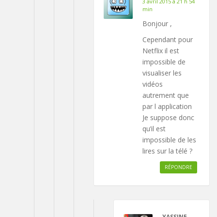
3 avril 2015 à 21 h 54
min
Bonjour ,
Cependant pour
Netflix il est
impossible de
visualiser les
vidéos
autrement que
par l application
Je suppose donc
qu’il est
impossible de les
lires sur la télé ?
RÉPONDRE
YASSINE