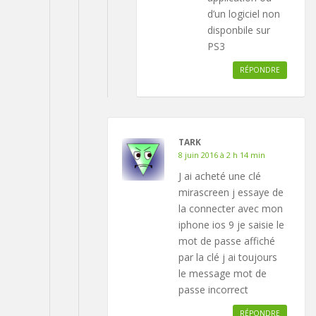
d’un logiciel non
disponbile sur
PS3
RÉPONDRE
TARK
8 juin 2016 à 2 h 14 min
J ai acheté une clé
mirascreen j essaye de
la connecter avec mon
iphone ios 9 je saisie le
mot de passe affiché
par la clé j ai toujours
le message mot de
passe incorrect
RÉPONDRE