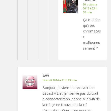
30 octobre
2015 à 23 h
55 min
Ça marche
qu’avec
chromecas
t
malheureu
sement ?
SAW
14 août 2014 à 21 h 23 min
Bonjour, je viens de recevoir ma
EZcastM2 et je n’arrive pas du tout
a connecter mon iphone a la wifi de
la clé. Je ne trouve pas la clé
d’activation. Quelqu’un pourrait