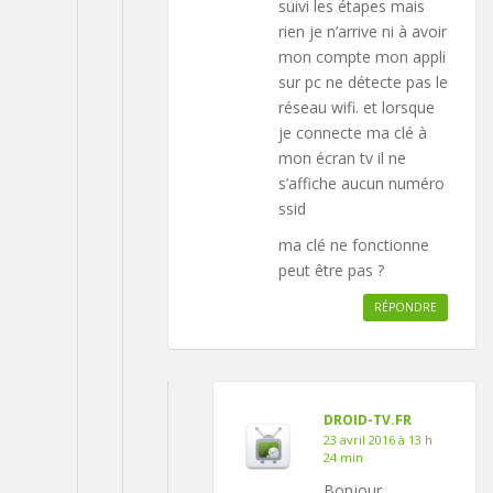
suivi les étapes mais
rien je n’arrive ni à avoir
mon compte mon appli
sur pc ne détecte pas le
réseau wifi. et lorsque
je connecte ma clé à
mon écran tv il ne
s’affiche aucun numéro
ssid
ma clé ne fonctionne
peut être pas ?
RÉPONDRE
DROID-TV.FR
23 avril 2016 à 13 h
24 min
Bonjour,