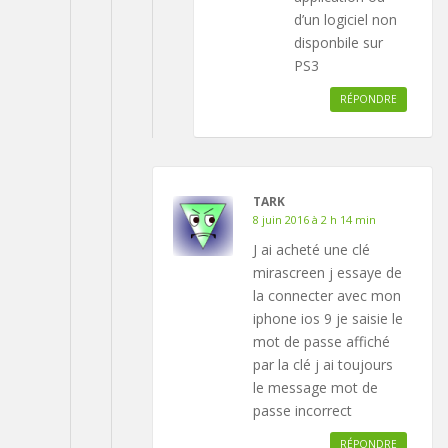
d’un logiciel non
disponbile sur
PS3
RÉPONDRE
TARK
8 juin 2016 à 2 h 14 min
J ai acheté une clé
mirascreen j essaye de
la connecter avec mon
iphone ios 9 je saisie le
mot de passe affiché
par la clé j ai toujours
le message mot de
passe incorrect
RÉPONDRE