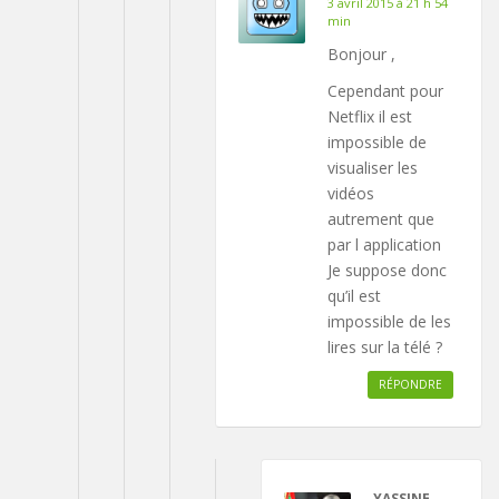
3 avril 2015 à 21 h 54
min
Bonjour ,
Cependant pour
Netflix il est
impossible de
visualiser les
vidéos
autrement que
par l application
Je suppose donc
qu’il est
impossible de les
lires sur la télé ?
RÉPONDRE
YASSINE