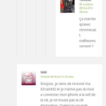
30 octobre
2015 à 23 h
55 min
Ça marche
qu’avec
chromecas
t
malheureu
sement ?
SAW
14 août 2014 à 21 h 23 min
Bonjour, je viens de recevoir ma
EZcastM2 et je n’arrive pas du tout
a connecter mon iphone a la wifi de
la clé. Je ne trouve pas la clé
d’activation. Quelqu’un pourrait