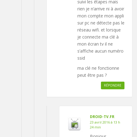
suivi les étapes mais
rien je n’arrive ni à avoir
mon compte mon appli
sur pc ne détecte pas le
réseau wifi. et lorsque
je connecte ma clé à
mon écran tv il ne
s’affiche aucun numéro
ssid
ma clé ne fonctionne
peut être pas ?
RÉPONDRE
DROID-TV.FR
23 avril 2016 à 13 h
24 min
Bonjour,