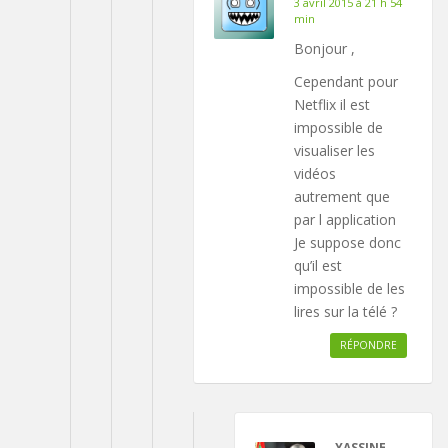
3 avril 2015 à 21 h 54
min
Bonjour ,
Cependant pour
Netflix il est
impossible de
visualiser les
vidéos
autrement que
par l application
Je suppose donc
qu’il est
impossible de les
lires sur la télé ?
RÉPONDRE
YASSINE