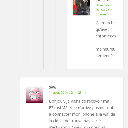
30 octobre
2015 à 23 h
55 min
Ça marche
qu’avec
chromecas
t
malheureu
sement ?
SAW
14 août 2014 à 21 h 23 min
Bonjour, je viens de recevoir ma
EZcastM2 et je n’arrive pas du tout
a connecter mon iphone a la wifi de
la clé. Je ne trouve pas la clé
d’activation. Quelqu’un pourrait