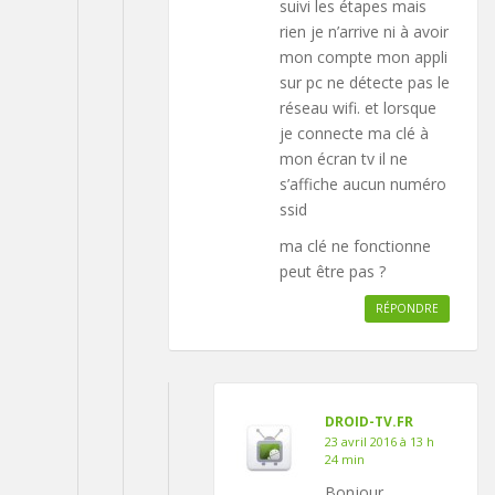
suivi les étapes mais
rien je n’arrive ni à avoir
mon compte mon appli
sur pc ne détecte pas le
réseau wifi. et lorsque
je connecte ma clé à
mon écran tv il ne
s’affiche aucun numéro
ssid
ma clé ne fonctionne
peut être pas ?
RÉPONDRE
DROID-TV.FR
23 avril 2016 à 13 h
24 min
Bonjour,