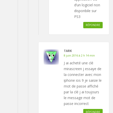
d’un logiciel non
disponbile sur
PS3
RÉPONDRE
TARK
8 juin 2016 à 2 h 14 min
J ai acheté une clé
mirascreen j essaye de
la connecter avec mon
iphone ios 9 je saisie le
mot de passe affiché
par la clé j ai toujours
le message mot de
passe incorrect
RÉPONDRE