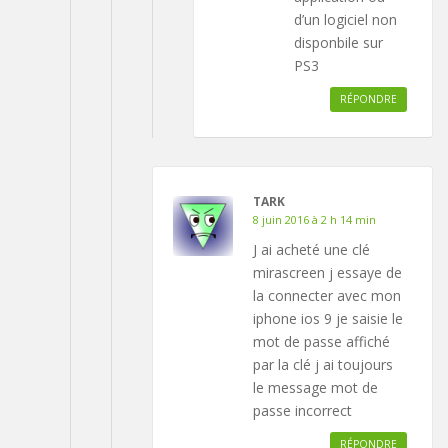
d’un logiciel non
disponbile sur
PS3
RÉPONDRE
TARK
8 juin 2016 à 2 h 14 min
J ai acheté une clé
mirascreen j essaye de
la connecter avec mon
iphone ios 9 je saisie le
mot de passe affiché
par la clé j ai toujours
le message mot de
passe incorrect
RÉPONDRE