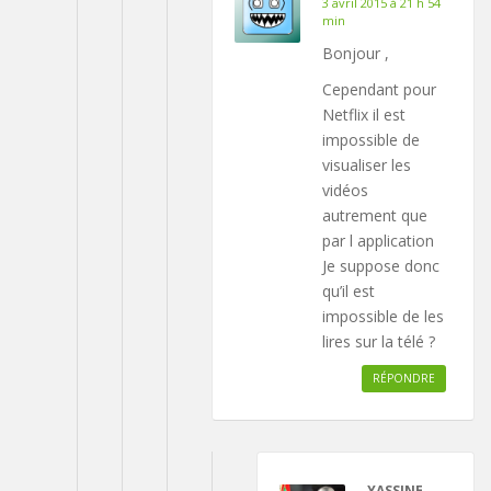
3 avril 2015 à 21 h 54
min
Bonjour ,
Cependant pour
Netflix il est
impossible de
visualiser les
vidéos
autrement que
par l application
Je suppose donc
qu’il est
impossible de les
lires sur la télé ?
RÉPONDRE
YASSINE