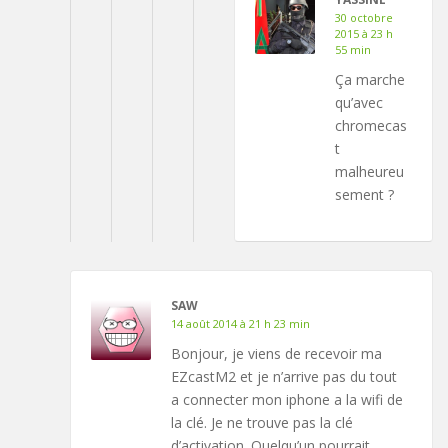
30 octobre
2015 à 23 h
55 min
Ça marche
qu’avec
chromecas
t
malheureu
sement ?
SAW
14 août 2014 à 21 h 23 min
Bonjour, je viens de recevoir ma
EZcastM2 et je n’arrive pas du tout
a connecter mon iphone a la wifi de
la clé. Je ne trouve pas la clé
d’activation. Quelqu’un pourrait