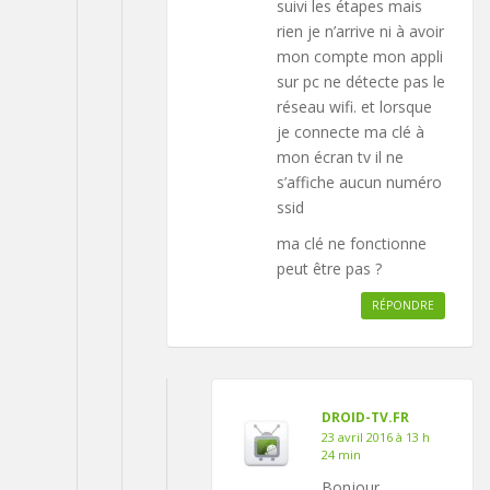
suivi les étapes mais
rien je n’arrive ni à avoir
mon compte mon appli
sur pc ne détecte pas le
réseau wifi. et lorsque
je connecte ma clé à
mon écran tv il ne
s’affiche aucun numéro
ssid
ma clé ne fonctionne
peut être pas ?
RÉPONDRE
DROID-TV.FR
23 avril 2016 à 13 h
24 min
Bonjour,