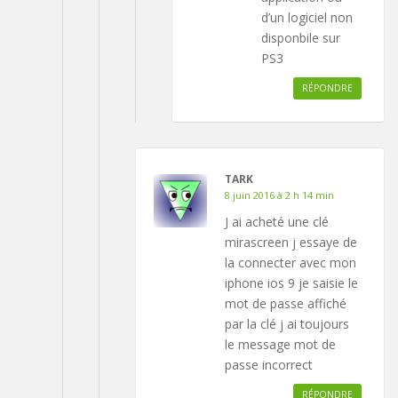
d’un logiciel non
disponbile sur
PS3
RÉPONDRE
TARK
8 juin 2016 à 2 h 14 min
J ai acheté une clé
mirascreen j essaye de
la connecter avec mon
iphone ios 9 je saisie le
mot de passe affiché
par la clé j ai toujours
le message mot de
passe incorrect
RÉPONDRE