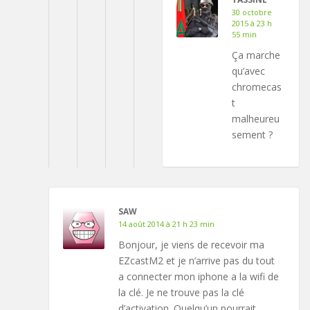
30 octobre
2015 à 23 h
55 min
Ça marche
qu’avec
chromecas
t
malheureu
sement ?
SAW
14 août 2014 à 21 h 23 min
Bonjour, je viens de recevoir ma
EZcastM2 et je n’arrive pas du tout
a connecter mon iphone a la wifi de
la clé. Je ne trouve pas la clé
d’activation. Quelqu’un pourrait