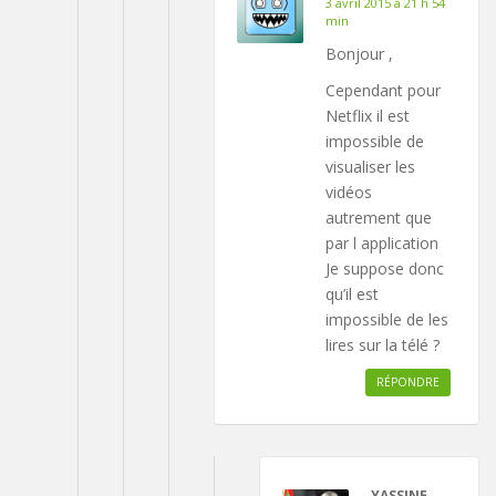
3 avril 2015 à 21 h 54
min
Bonjour ,
Cependant pour
Netflix il est
impossible de
visualiser les
vidéos
autrement que
par l application
Je suppose donc
qu’il est
impossible de les
lires sur la télé ?
RÉPONDRE
YASSINE