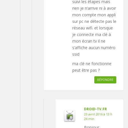
suivi les étapes mais
rien je n’arrive ni à avoir
mon compte mon appli
sur pc ne détecte pas le
réseau wifi. et lorsque
je connecte ma clé à
mon écran tv il ne
s’affiche aucun numéro
ssid
ma clé ne fonctionne
peut être pas ?
RÉPONDRE
DROID-TV.FR
23 avril 2016 à 13 h
24 min
Bonjour,