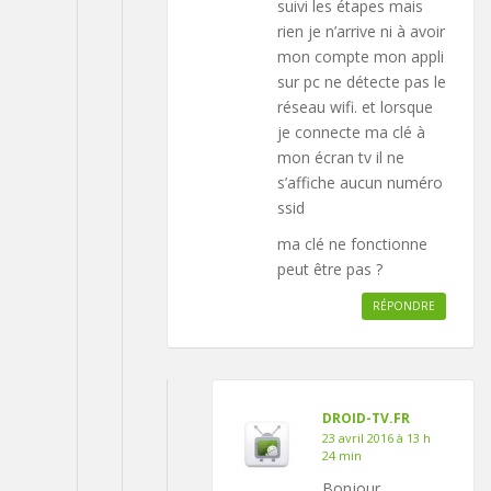
suivi les étapes mais
rien je n’arrive ni à avoir
mon compte mon appli
sur pc ne détecte pas le
réseau wifi. et lorsque
je connecte ma clé à
mon écran tv il ne
s’affiche aucun numéro
ssid
ma clé ne fonctionne
peut être pas ?
RÉPONDRE
DROID-TV.FR
23 avril 2016 à 13 h
24 min
Bonjour,