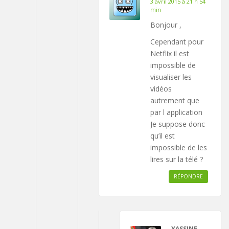
3 avril 2015 à 21 h 54
min
Bonjour ,
Cependant pour
Netflix il est
impossible de
visualiser les
vidéos
autrement que
par l application
Je suppose donc
qu’il est
impossible de les
lires sur la télé ?
RÉPONDRE
YASSINE