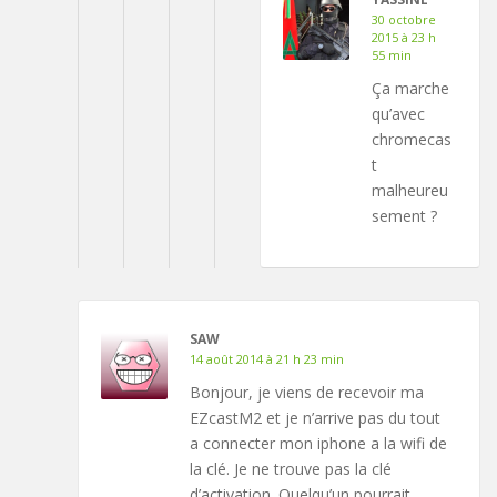
30 octobre
2015 à 23 h
55 min
Ça marche
qu’avec
chromecas
t
malheureu
sement ?
SAW
14 août 2014 à 21 h 23 min
Bonjour, je viens de recevoir ma
EZcastM2 et je n’arrive pas du tout
a connecter mon iphone a la wifi de
la clé. Je ne trouve pas la clé
d’activation. Quelqu’un pourrait