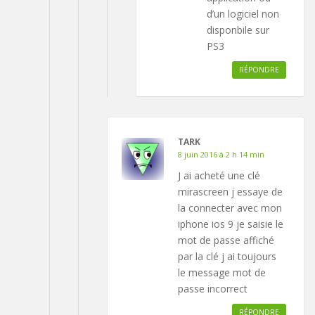
d’un logiciel non
disponbile sur
PS3
RÉPONDRE
TARK
8 juin 2016 à 2 h 14 min
J ai acheté une clé
mirascreen j essaye de
la connecter avec mon
iphone ios 9 je saisie le
mot de passe affiché
par la clé j ai toujours
le message mot de
passe incorrect
RÉPONDRE