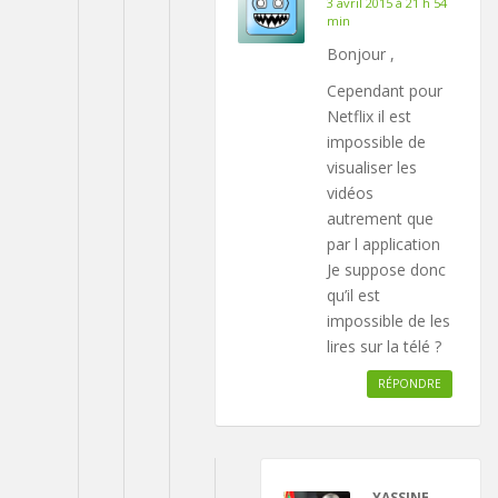
3 avril 2015 à 21 h 54
min
Bonjour ,
Cependant pour
Netflix il est
impossible de
visualiser les
vidéos
autrement que
par l application
Je suppose donc
qu’il est
impossible de les
lires sur la télé ?
RÉPONDRE
YASSINE