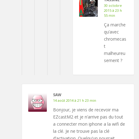
30 octobre
2015 à 23 h
55 min
Ça marche
qu’avec
chromecas
t
malheureu
sement ?
SAW
14 août 2014 à 21 h 23 min
Bonjour, je viens de recevoir ma
EZcastM2 et je n’arrive pas du tout
a connecter mon iphone a la wifi de
la clé. Je ne trouve pas la clé
d’activation. Quelqu’un pourrait