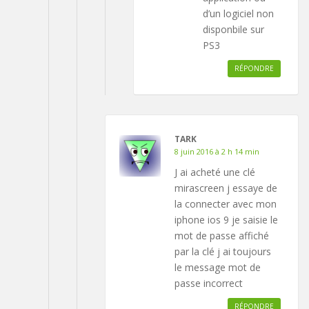
d’un logiciel non
disponbile sur
PS3
RÉPONDRE
TARK
8 juin 2016 à 2 h 14 min
J ai acheté une clé
mirascreen j essaye de
la connecter avec mon
iphone ios 9 je saisie le
mot de passe affiché
par la clé j ai toujours
le message mot de
passe incorrect
RÉPONDRE