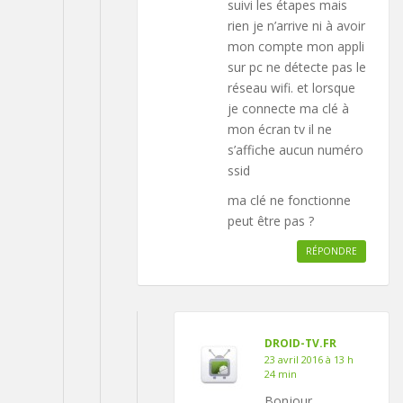
suivi les étapes mais
rien je n’arrive ni à avoir
mon compte mon appli
sur pc ne détecte pas le
réseau wifi. et lorsque
je connecte ma clé à
mon écran tv il ne
s’affiche aucun numéro
ssid
ma clé ne fonctionne
peut être pas ?
RÉPONDRE
DROID-TV.FR
23 avril 2016 à 13 h
24 min
Bonjour,