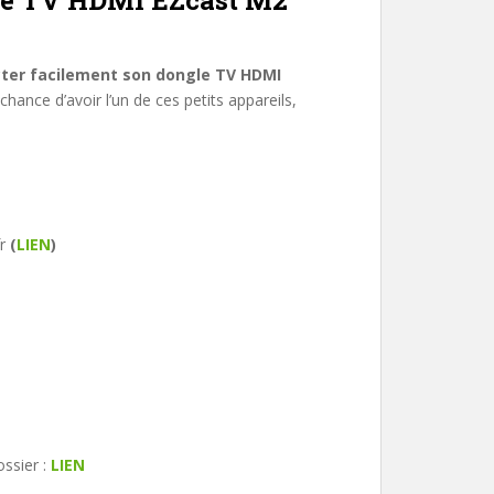
gle TV HDMI EZcast M2
ter facilement son dongle TV HDMI
chance d’avoir l’un de ces petits appareils,
fr
(
LIEN
)
ssier :
LIEN