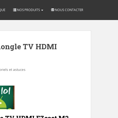
QUE
NOS PRODUITS
NOUS CONTACTER
dongle TV HDMI
oriels et astuces