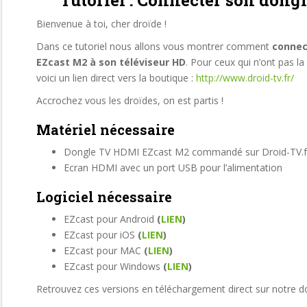
Tutoriel : Connecter son don
Bienvenue à toi, cher droïde !
Dans ce tutoriel nous allons vous montrer comment
connec
EZcast M2 à son téléviseur HD
. Pour ceux qui n’ont pas la 
voici un lien direct vers la boutique :
http://www.droid-tv.fr/
Accrochez vous les droïdes, on est partis !
Matériel nécessaire
Dongle TV HDMI EZcast M2 commandé sur Droid-TV.
Ecran HDMI avec un port USB pour l’alimentation
Logiciel nécessaire
EZcast pour Android
(
LIEN
)
EZcast pour iOS
(
LIEN
)
EZcast pour MAC
(
LIEN
)
EZcast pour Windows
(
LIEN
)
Retrouvez ces versions en téléchargement direct sur notre do