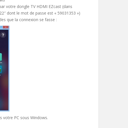
 par votre dongle TV HDMI EZcast (dans
122″ dont le mot de passe est « 59031353 »)
des que la connexion se fasse :
is votre PC sous Windows.