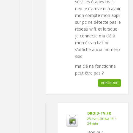
suivi les étapes mais
rien je n’arrive ni à avoir
mon compte mon appli
sur pc ne détecte pas le
réseau wifi. et lorsque
je connecte ma clé à
mon écran tv il ne
s’affiche aucun numéro
ssid
ma clé ne fonctionne
peut être pas ?
RÉPONDRE
DROID-TV.FR
23 avril 2016 à 13 h
24 min
Bonjour,