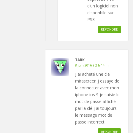
d’un logiciel non
disponbile sur
PS3
RÉPONDRE
TARK
8 juin 2016 à 2 h 14 min
J ai acheté une clé
mirascreen j essaye de
la connecter avec mon
iphone ios 9 je saisie le
mot de passe affiché
par la clé j ai toujours
le message mot de
passe incorrect
RÉPONDRE