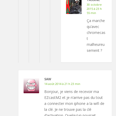
30 octobre
2015 à 23 h
55 min
Ça marche
qu’avec
chromecas
t
malheureu
sement ?
SAW
14 août 2014 à 21 h 23 min
Bonjour, je viens de recevoir ma
EZcastM2 et je n’arrive pas du tout
a connecter mon iphone a la wifi de
la clé. Je ne trouve pas la clé
d’activation. Quelqu’un pourrait