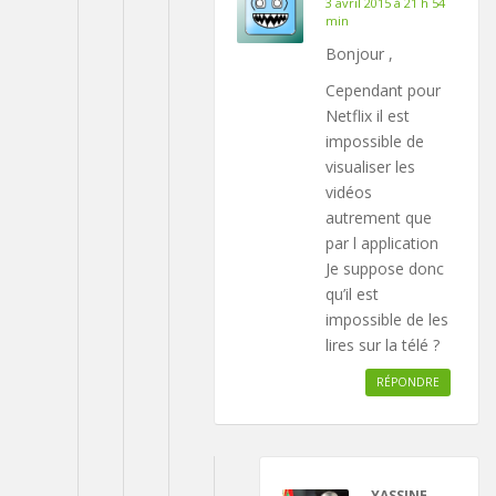
3 avril 2015 à 21 h 54
min
Bonjour ,
Cependant pour
Netflix il est
impossible de
visualiser les
vidéos
autrement que
par l application
Je suppose donc
qu’il est
impossible de les
lires sur la télé ?
RÉPONDRE
YASSINE