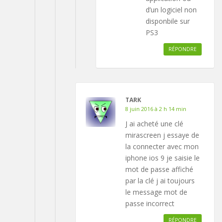
d’un logiciel non
disponbile sur
PS3
RÉPONDRE
TARK
8 juin 2016 à 2 h 14 min
J ai acheté une clé
mirascreen j essaye de
la connecter avec mon
iphone ios 9 je saisie le
mot de passe affiché
par la clé j ai toujours
le message mot de
passe incorrect
RÉPONDRE