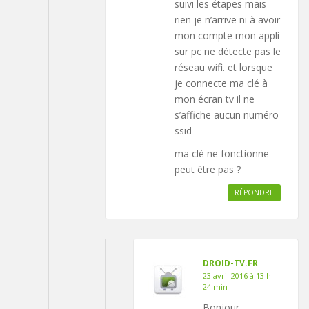
suivi les étapes mais
rien je n’arrive ni à avoir
mon compte mon appli
sur pc ne détecte pas le
réseau wifi. et lorsque
je connecte ma clé à
mon écran tv il ne
s’affiche aucun numéro
ssid
ma clé ne fonctionne
peut être pas ?
RÉPONDRE
DROID-TV.FR
23 avril 2016 à 13 h
24 min
Bonjour,