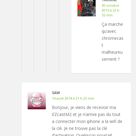
30 octobre
2015 à 23 h
55 min
Ça marche
qu’avec
chromecas
t
malheureu
sement ?
SAW
14 août 2014 à 21 h 23 min
Bonjour, je viens de recevoir ma
EZcastM2 et je n’arrive pas du tout
a connecter mon iphone a la wifi de
la clé. Je ne trouve pas la clé
d’activation. Quelqu’un pourrait