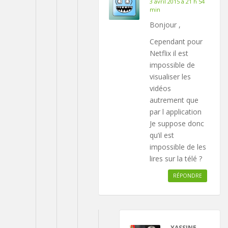
3 avril 2015 à 21 h 54
min
Bonjour ,
Cependant pour
Netflix il est
impossible de
visualiser les
vidéos
autrement que
par l application
Je suppose donc
qu’il est
impossible de les
lires sur la télé ?
RÉPONDRE
YASSINE