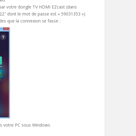
 par votre dongle TV HDMI EZcast (dans
122″ dont le mot de passe est « 59031353 »)
des que la connexion se fasse :
is votre PC sous Windows.