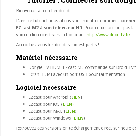
Tutoriel : Connecter son don
Bienvenue à toi, cher droïde !
Dans ce tutoriel nous allons vous montrer comment
connec
EZcast M2 à son téléviseur HD
. Pour ceux qui n’ont pas la 
voici un lien direct vers la boutique :
http://www.droid-tv.fr/
Accrochez vous les droïdes, on est partis !
Matériel nécessaire
Dongle TV HDMI EZcast M2 commandé sur Droid-TV.
Ecran HDMI avec un port USB pour l’alimentation
Logiciel nécessaire
EZcast pour Android
(
LIEN
)
EZcast pour iOS
(
LIEN
)
EZcast pour MAC
(
LIEN
)
EZcast pour Windows
(
LIEN
)
Retrouvez ces versions en téléchargement direct sur notre do