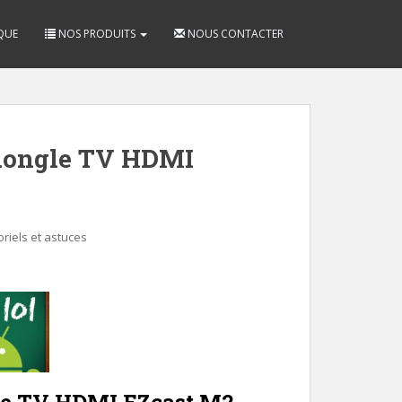
QUE
NOS PRODUITS
NOUS CONTACTER
dongle TV HDMI
oriels et astuces