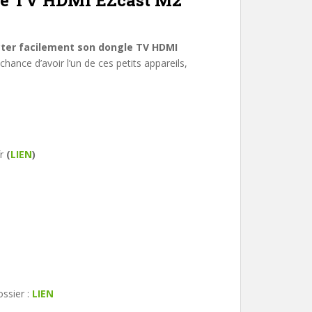
gle TV HDMI EZcast M2
ter facilement son dongle TV HDMI
chance d’avoir l’un de ces petits appareils,
fr
(
LIEN
)
ssier :
LIEN