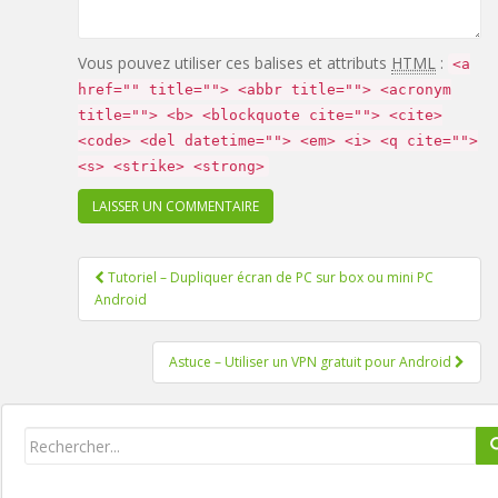
Vous pouvez utiliser ces balises et attributs
HTML
:
<a
href="" title=""> <abbr title=""> <acronym
title=""> <b> <blockquote cite=""> <cite>
<code> <del datetime=""> <em> <i> <q cite="">
<s> <strike> <strong>
Tutoriel – Dupliquer écran de PC sur box ou mini PC
Pagination d'article
Android
Astuce – Utiliser un VPN gratuit pour Android