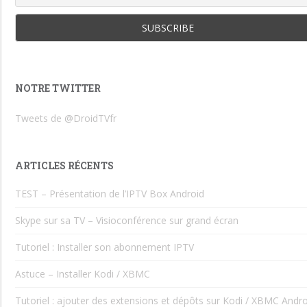
NOTRE TWITTER
Tweets de @DroidTVfr
ARTICLES RÉCENTS
TEST – Présentation de l’IPTV Box Android
Skype sur sa TV – Visioconférence sur grand écran
Tutoriel : Installer son abonnement IPTV
Astuce – Installer Kodi / XBMC
Tutoriel : ajouter des extensions et dépôts sur Kodi / XBMC Andro