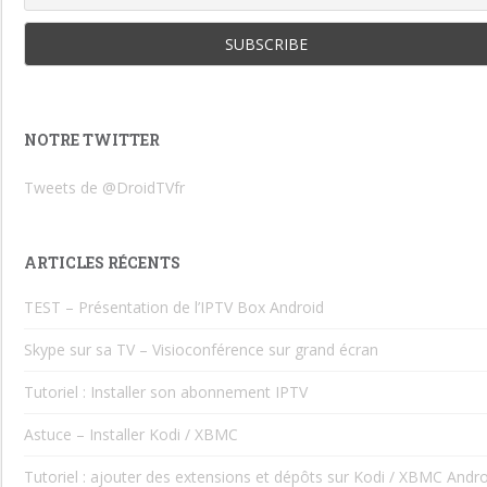
NOTRE TWITTER
Tweets de @DroidTVfr
ARTICLES RÉCENTS
TEST – Présentation de l’IPTV Box Android
Skype sur sa TV – Visioconférence sur grand écran
Tutoriel : Installer son abonnement IPTV
Astuce – Installer Kodi / XBMC
Tutoriel : ajouter des extensions et dépôts sur Kodi / XBMC Andro