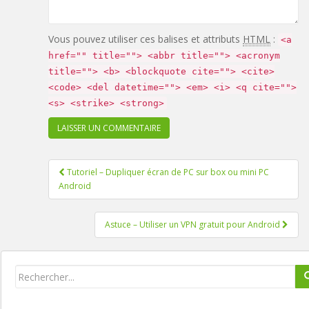
Vous pouvez utiliser ces balises et attributs
HTML
:
<a
href="" title=""> <abbr title=""> <acronym
title=""> <b> <blockquote cite=""> <cite>
<code> <del datetime=""> <em> <i> <q cite="">
<s> <strike> <strong>
Tutoriel – Dupliquer écran de PC sur box ou mini PC
Pagination d'article
Android
Astuce – Utiliser un VPN gratuit pour Android