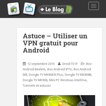
TOGGLE
Astuce – Utiliser un
VPN gratuit pour
Android
12 septembre 2015
Droid-TV.fr
Box
,
,
Android Beelink
Box Android IPTV
Box Android
,
,
,
M8
Dongle TV MK808 B Plus
Dongle TV MK808B
,
,
Dongle TV MK908
Mini PC Windows IntelOne
Tutoriels et astuces