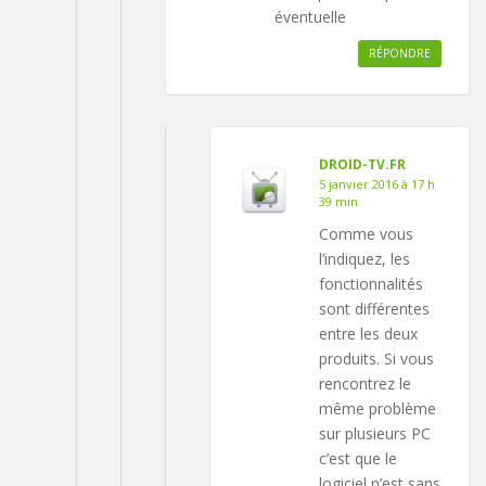
éventuelle
RÉPONDRE
DROID-TV.FR
5 janvier 2016 à 17 h
39 min
Comme vous
l’indiquez, les
fonctionnalités
sont différentes
entre les deux
produits. Si vous
rencontrez le
même problème
sur plusieurs PC
c’est que le
logiciel n’est sans