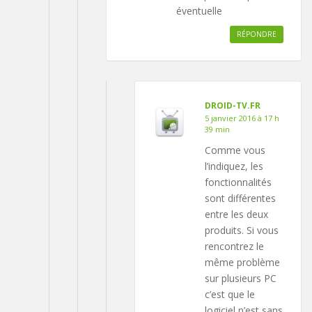
éventuelle
RÉPONDRE
DROID-TV.FR
5 janvier 2016 à 17 h
39 min
Comme vous
l’indiquez, les
fonctionnalités
sont différentes
entre les deux
produits. Si vous
rencontrez le
même problème
sur plusieurs PC
c’est que le
logiciel n’est sans