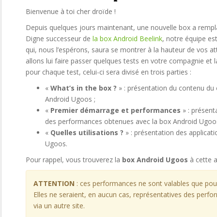
Bienvenue à toi cher droïde !
Depuis quelques jours maintenant, une nouvelle box a rempl
Digne successeur de
la box Android Beelink
, notre équipe es
qui, nous l’espérons, saura se montrer à la hauteur de vos 
allons lui faire passer quelques tests en votre compagnie e
pour chaque test, celui-ci sera divisé en trois parties :
«
What’s in the box ?
» : présentation du contenu du 
Android Ugoos ;
«
Premier démarrage et performances
» : présent
des performances obtenues avec la box Android Ugoos
«
Quelles utilisations ?
» : présentation des applicati
Ugoos.
Pour rappel, vous trouverez la
box Android Ugoos
à cette 
ATTENTION
: ces performances ne sont valables que pour
Elles ne seraient, en aucun cas, représentatives des per
via un autre site.