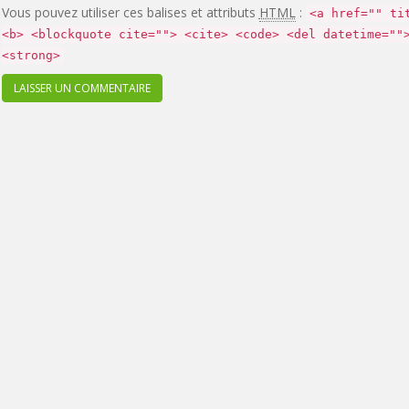
Vous pouvez utiliser ces balises et attributs
HTML
:
<a href="" ti
<b> <blockquote cite=""> <cite> <code> <del datetime=""
<strong>