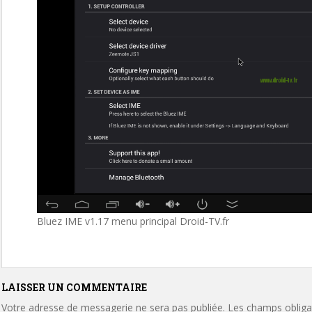
Bluez IME v1.17 menu principal Droid-TV.fr
LAISSER UN COMMENTAIRE
Votre adresse de messagerie ne sera pas publiée.
Les champs obligat