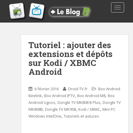
TOGGLE
Tutoriel : ajouter des
extensions et dépôts
sur Kodi / XBMC
Android
6 février 2016
Droid-TV.fr
Box Android
,
,
,
Beelink
Box Android IPTV
Box Android M8
Box
,
,
Android Ugoos
Dongle TV MK808 B Plus
Dongle TV
,
,
,
MK808B
Dongle TV MK908
Kodi / XBMC
Mini PC
,
Windows IntelOne
Tutoriels et astuces