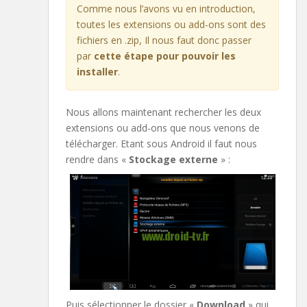
Comme nous l’avons vu en introduction,
toutes les extensions ou add-ons sont des
fichiers en .zip, Il nous faut donc passer
par
cette étape
pour pouvoir les
installer
.
Nous allons maintenant rechercher les deux
extensions ou add-ons que nous venons de
télécharger. Etant sous Android il faut nous
rendre dans «
Stockage externe
» :
Puis sélectionner le dossier «
Download
» qui