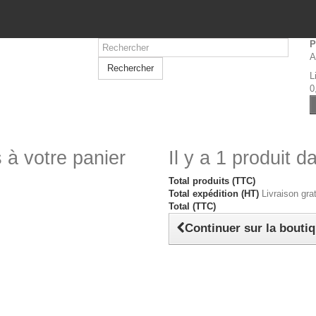
P
A
Rechercher
L
0
 à votre panier
Il y a 1 produit d
Total produits (TTC)
Total expédition (HT)
Livraison grat
Total (TTC)
Continuer sur la bouti