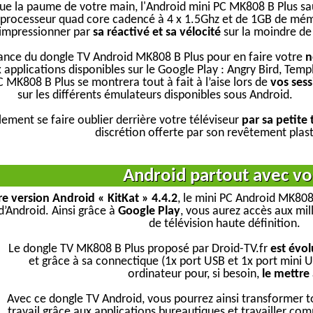
que la paume de votre main, l'Android mini PC MK808 B Plus sa
processeur quad core cadencé à 4 x 1.5Ghz et de 1GB de mémo
impressionner par
sa réactivé et sa vélocité
sur la moindre de 
ssance du dongle TV Android MK808 B Plus pour en faire votre
n
 applications disponibles sur le Google Play : Angry Bird, Temp
PC MK808 B Plus se montrera tout à fait à l’aise lors de
vos ses
sur les différents émulateurs disponibles sous Android.
alement se faire oublier derrière votre téléviseur
par sa petite
discrétion offerte par son revêtement plasti
Android partout avec v
re version Android « KitKat » 4.4.2
, le mini PC Android MK808
d’Android. Ainsi grâce à
Google Play
, vous aurez accès aux mil
de télévision haute définition.
Le dongle TV MK808 B Plus proposé par Droid-TV.fr
est évol
et grâce à sa connectique (1x port USB et 1x port mini US
ordinateur pour, si besoin,
le mettre
Avec ce dongle TV Android, vous pourrez ainsi transformer 
travail grâce aux applications bureautiques et travailler co