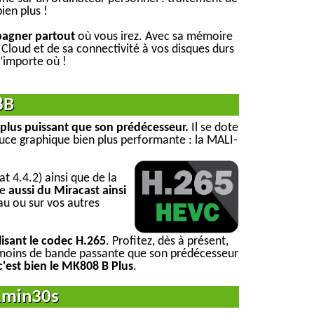
bien plus !
pagner partout
où vous irez. Avec sa mémoire
Cloud et de sa connectivité à vos disques durs
’importe où !
8B
n plus puissant que son prédécesseur.
Il se dote
uce graphique bien plus performante : la MALI-
at 4.4.2) ainsi que de la
se
aussi du Miracast ainsi
au ou sur vos autres
ilisant le codec H.265
. Profitez, dès à présent,
en moins de bande passante que son prédécesseur
c'est bien le MK808 B Plus
.
 1min30s