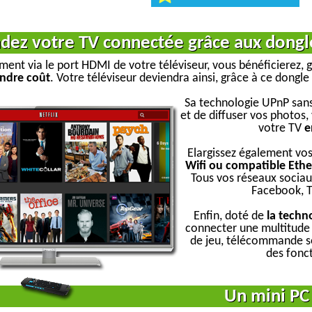
dez votre TV connectée grâce aux dongl
ent via le port HDMI de votre téléviseur, vous bénéficierez,
ndre coût
. Votre téléviseur deviendra ainsi, grâce à ce dongle
Sa technologie UPnP sans 
et de diffuser vos photos
votre TV
e
Elargissez également vos
Wifi ou compatible Ethe
Tous vos réseaux sociaux
Facebook, Tw
Enfin, doté de
la techn
connecter une multitude
de jeu, télécommande sou
des fonct
Un mini PC