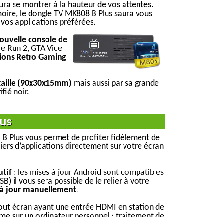
ura se montrer à la hauteur de vos attentes.
ire, le dongle TV MK808 B Plus saura vous
vos applications préférées.
ouvelle console de
le Run 2, GTA Vice
sions Retro Gaming
 taille (90x30x15mm)
mais aussi par sa grande
fié noir.
ous
 B Plus vous permet de profiter fidèlement de
liers d’applications directement sur votre écran
utif
: les mises à jour Android sont compatibles
B) il vous sera possible de le relier à votre
 à jour manuellement
.
tout écran ayant une entrée HDMI en station de
mme sur un ordinateur personnel : traitement de