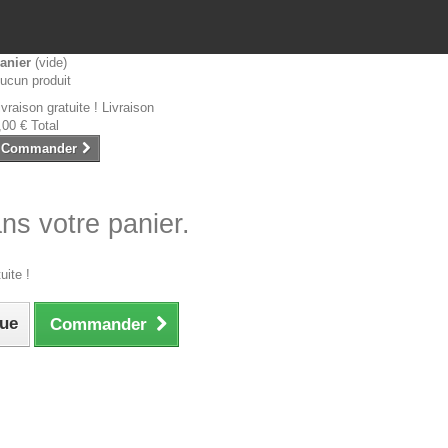
anier
(vide)
ucun produit
ivraison gratuite !
Livraison
,00 €
Total
Commander
ans votre panier.
uite !
que
Commander