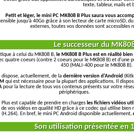
texte, tableur, mails et 
Petit et léger, le mini PC MK808 B Plus saura vous accom
ensible jusqu’à 40Go grâce à son lecteur de carte microSD, du 
externes, toutes vos données sont accessibles n
Le successeur du MK80
ntique à celui du MK808 B,
le MK808 B Plus est en réalité bie
ec quatre coeurs (contre 2 coeurs pour le MK808 B) et d'une p
450 (MALI-400 pour le MK808 B).
 dispose, actuellement, de la
dernière version d'Android
(Kitk
RM
qui est nécessaire pour la plupart des applications. Il dispo
A
pour la lecture de tous vos contenus présents sur votre rése
périphériques.
B Plus est capable de prendre en charges
les fichiers vidéos ut
e de vos vidéos en qualité HD grâce à ce codec qui utilise bi
(H.264). En bref, le mini PC Android disponible actuellement,
Son utilisation présentée en