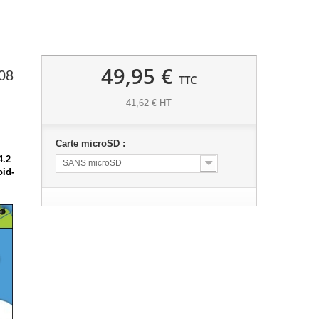
49,95 €
08
TTC
41,62 € HT
Carte microSD :
4.2
SANS microSD
oid-